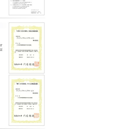
-
す
証