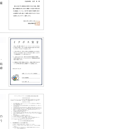
雇
-
・
結
締
-
の
う