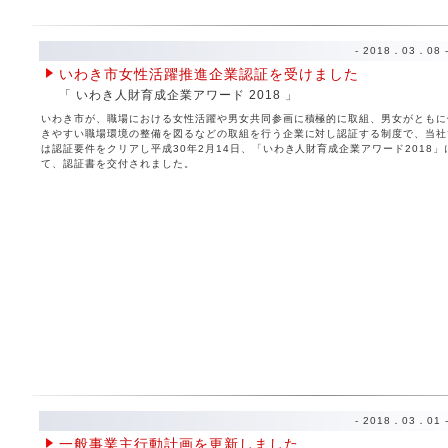
- 2018．03．08 
いわき市女性活躍推進企業認証を受けました
「 いわき人財育成企業アワード 2018 」
いわき市が、職場における女性活躍や男女共同参画に積極的に取組、男女がともに
きやすい職場環境の整備を図るなどの取組を行う企業に対し認証する制度で、当社
は認証要件をクリアし平成30年2月14日、「いわき人財育成企業アワード2018」
て、認証書を交付されました。
- 2018．03．01 
一般事業主行動計画を更新しました