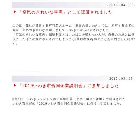
- 2019．04．03 
「空気のきれいな車両」として認証されました
この度、弊社が運営する有料老人ホーム「感謝の郷いわき」では、所有する全ての
両が「空気のきれいな車両」として いわき市から認証されました。
「空気のきれいな車両」認証制度とは、たばこを吸わない人が、自分の意思とは無
係に、たばこの煙にさらされてしまうこと(受動喫煙)を防ぐことを目的とした制度
す。
- 2019．03．07 
「2019いわき市合同企業説明会」に参加しました
3月6日、いわきワシントンホテル椿山荘（平字一町目１番地）で開催された
いわき市主催の「2019いわき市合同企業説明会」に当社も参加しました。