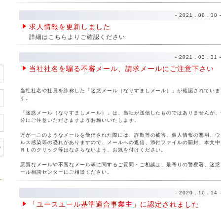
- 2021．08．30 
求人情報を更新しました
詳細はこちらよりご確認ください
- 2021．03．31 
当社社名を騙る不審メール、請求メールにご注意下さい
当社社名や社員を詐称した「迷惑メール（なりすましメール）」が確認されていま
す。
「迷惑メール（なりすましメール）」は、当社が送信したものではありませんが、
分にご注意いただきますようお願いいたします。
万が一このようなメールを受信された際には、詐欺等の被害、個人情報の悪用、ウ
ルス感染等の恐れがありますので、メールへの返信、添付ファイルの開封、本文中
ＲＬのクリック等はなさらないよう、お気を付けください。
悪質なメールや不審なメール等に関するご質問・ご相談は、最寄りの警察署、迷惑
ール相談センターにご相談ください。
- 2020．10．14 
「ユースエール基準適合事業主」に認定されました