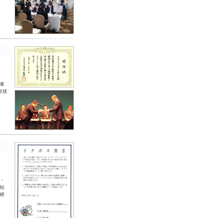
-
者
謝状
-
・
結
締