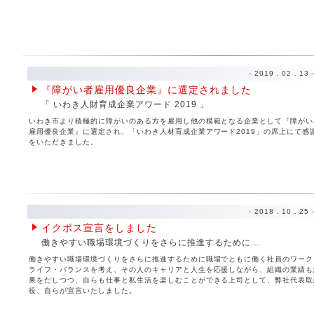
- 2019．02．13 
『障がい者雇用優良企業』に選定されました
「 いわき人財育成企業アワード 2019 」
いわき市より積極的に障がいのある方を雇用し他の模範となる企業として『障がい
雇用優良企業』に選定され、「いわき人材育成企業アワード2019」の席上にて感
をいただきました。
- 2018．10．25 
イクボス宣言をしました
働きやすい職場環境づくりをさらに推進するために...
働きやすい職場環境づくりをさらに推進するために職場でともに働く社員のワーク
ライフ・バランスを考え、その人のキャリアと人生を応援しながら、組織の業績も
果をだしつつ、自らも仕事と私生活を楽しむことができる上司として、弊社代表取
役、自らが宣言いたしました。