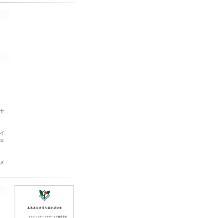
-
-
十
イ
Ｕ
メ
-