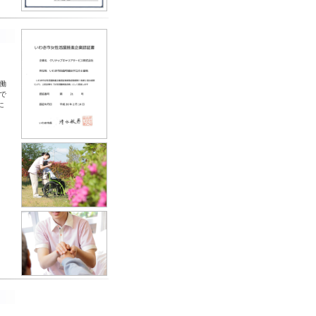
-
働
で
に
-