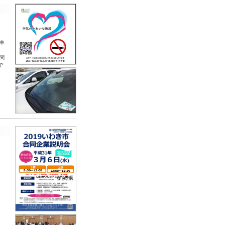
-
車
関
で
-