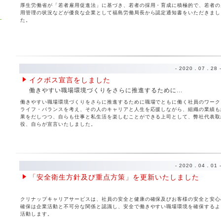
厚生労働省が「若者雇用促進法」に基づき、若者の採用・育成に積極的で、若者の
用管理の状況などが優良な企業として福島労働局長から認定通知書をいただきまし
た。
- 2020．07．28 
イクボス宣言をしました
働きやすい職場環境づくりをさらに推進するために...
働きやすい職場環境づくりをさらに推進するために職場でともに働く社員のワーク
ライフ・バランスを考え、その人のキャリアと人生を応援しながら、組織の業績も
果をだしつつ、自らも仕事と私生活を楽しむことができる上司として、弊社代表取
役、自らが宣言いたしました。
- 2020．04．01 
「安全衛生方針及び重点方策」を更新いたしました
クリナップキャリアサービスは、社員の安全と健康の確保及びお客様の安全と安心
確保は企業活動と不可分な関係と認識し、安全で働きやすい職場環境を確保するよ
活動します。